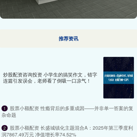
推荐资讯
炒股配资咨询投资 小学生的搞笑作文，错字
连篇引发误会，老师看了倒吸一口凉气！
股票小额配资 性瘾背后的多重成因——并非单一答案的复
1
杂命题
股票小额配资 长盛城镇化主题混合A：2025年第三季度利
2
润7867.49万元 净值增长率74.52%