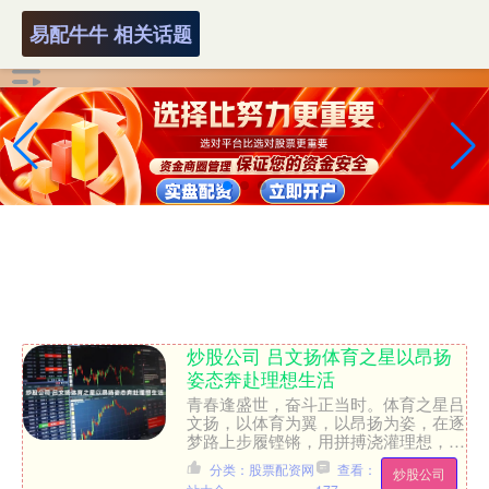
易配牛牛 相关话题
炒股公司 吕文扬体育之星以昂扬
姿态奔赴理想生活
青春逢盛世，奋斗正当时。体育之星吕
文扬，以体育为翼，以昂扬为姿，在逐
梦路上步履铿锵，用拼搏浇灌理想，用
热爱点燃生活，在汗水中淬炼成长，在
分类：股票配资网
查看：
炒股公司
坚守中奔赴远方，活成了理....